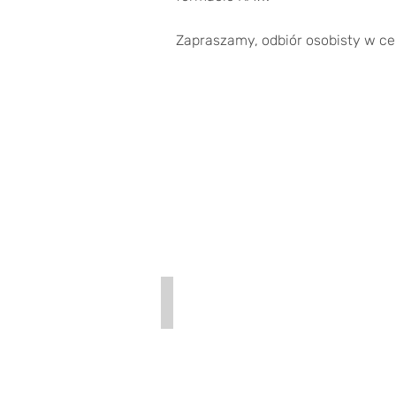
Zapraszamy, odbiór osobisty w c
Panasonic LUMIX S5IIx + konwerte
250
zł
/
24h