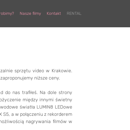
 robimy?
Nasze filmy
Kontakt
RENTAL
alnie sprzętu video w Krakowie.
a zaproponujemy niższe ceny.
d do nas trafiłeś. Na dole strony
pożyczenie między innymi świetny
rzewodowe światła LUMIN8 LEDowe
 S5, a w połączeniu z rekorderem
możliwością nagrywania filmów w