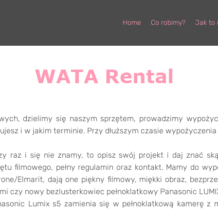
Home
Co robimy?
Jak to
WATA Rental
owych, dzielimy się naszym sprzętem, prowadzimy wypożycz
bujesz i w jakim terminie. Przy dłuższym czasie wypożyczeni
 raz i się nie znamy, to opisz swój projekt i daj znać ską
ętu filmowego, pełny regulamin oraz kontakt. Mamy do wy
one/Elmarit, dają one piękny filmowy, miękki obraz, bezp
mi czy nowy bezlusterkowiec pełnoklatkowy Panasonic LUMIX
anasonic Lumix s5 zamienia się w pełnoklatkową kamerę z 